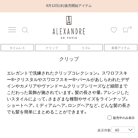
8月12日(水) 販売開始アイテム
0
アカウント
タイムレス
クリップ
リズレ
新着アイテム
アイテム
クリップ
ベストセラー
エレガントで洗練されたクリップコレクション。 スワロフスキ
ー®・クリスタルやスワロフスキー®・パールがあしらわれたデザ
インやカメリアやヴァンドームクリップシリーズなど細部まで
コレクション
こだわった装飾が施されています。髪の長さや量、アレンジした
いスタイルによって、さまざまな種類やサイズをラインナップ。
ショートヘア、ミディアムヘア、ロングヘアなど、どんな髪の長さ
トピックス
でも髪を簡単にまとめることができます。
販売中のみ表示
ヘアアレンジ動画
表示件数