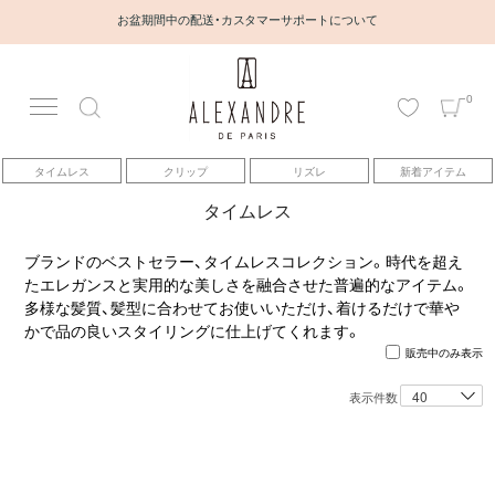
お盆期間中の配送・カスタマーサポートについて
0
アカウント
タイムレス
クリップ
リズレ
新着アイテム
アイテム
タイムレス
ベストセラー
ブランドのベストセラー、タイムレスコレクション。時代を超え
たエレガンスと実用的な美しさを融合させた普遍的なアイテム。
多様な髪質、髪型に合わせてお使いいただけ、着けるだけで華や
コレクション
かで品の良いスタイリングに仕上げてくれます。
販売中のみ表示
トピックス
表示件数
ヘアアレンジ動画