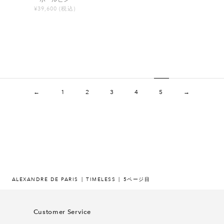
¥39,600
(税込)
←
1
2
3
4
5
→
ALEXANDRE DE PARIS
TIMELESS
5ページ目
Customer Service